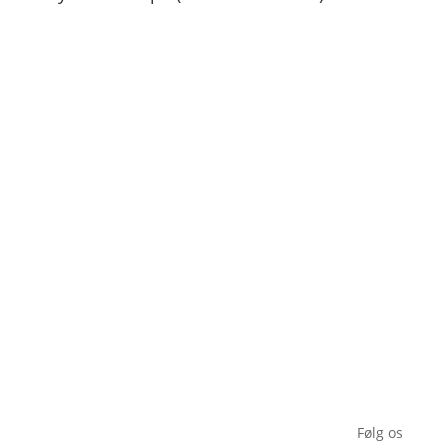
Hylkedamvej 44, 5591 Gelsted |
+260-978-157643
|
thor@mingaadventures.com
Følg os